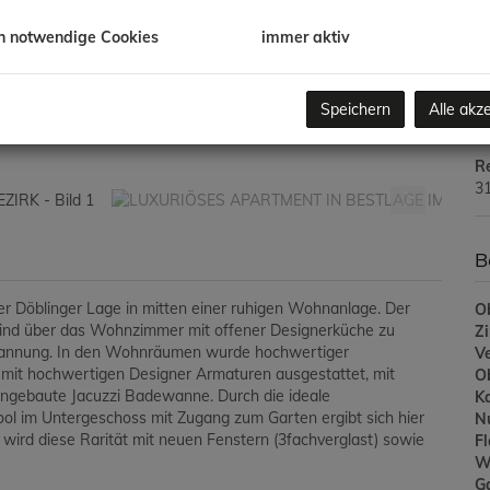
m
h notwendige Cookies
immer aktiv
Pr
Ve
G
Speichern
Alle akz
G
R
31
B
er Döblinger Lage in mitten einer ruhigen Wohnanlage. Der
Ob
sind über das Wohnzimmer mit offener Designerküche zu
Z
ntspannung. In den Wohnräumen wurde hochwertiger
V
d mit hochwertigen Designer Armaturen ausgestattet, mit
O
eingebaute Jacuzzi Badewanne. Durch die ideale
K
ool im Untergeschoss mit Zugang zum Garten ergibt sich hier
N
 wird diese Rarität mit neuen Fenstern (3fachverglast) sowie
F
W
G