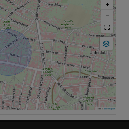
+
−
Tiles ©
basemap.at