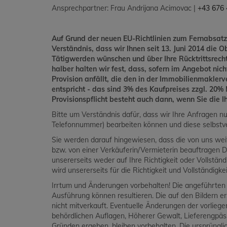
Ansprechpartner: Frau Andrijana Acimovac |
+43 676 
Auf Grund der neuen EU-Richtlinien zum Fernabsatz
Verständnis, dass wir Ihnen seit 13. Juni 2014 die O
Tätigwerden wünschen und über Ihre Rücktrittsrec
halber halten wir fest, dass, sofern im Angebot nic
Provision anfällt, die den in der Immobilienmakler
entspricht - das sind 3% des Kaufpreises zzgl. 20
Provisionspflicht besteht auch dann, wenn Sie die 
Bitte um Verständnis dafür, dass wir Ihre Anfragen n
Telefonnummer) bearbeiten können und diese selbstve
Sie werden darauf hingewiesen, dass die von uns wei
bzw. von einer Verkäuferin/Vermieterin beauftragen D
unsererseits weder auf Ihre Richtigkeit oder Vollstän
wird unsererseits für die Richtigkeit und Vollständig
Irrtum und Änderungen vorbehalten! Die angeführten B
Ausführung können resultieren. Die auf den Bildern 
nicht mitverkauft. Eventuelle Änderungen der vorlieg
behördlichen Auflagen, Höherer Gewalt, Lieferengp
Gründen ergeben, bleiben vorbehalten. Die ursprüngli