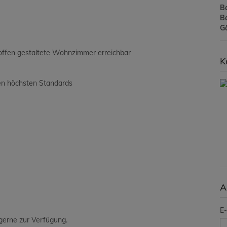
B
B
G
 offen gestaltete Wohnzimmer erreichbar
K
den höchsten Standards
A
E-
 gerne zur Verfügung.