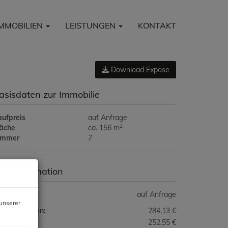
IMMOBILIEN
LEISTUNGEN
KONTAKT
Download Expose
asisdaten zur Immobilie
aufpreis
auf Anfrage
2
läche
ca. 156 m
immer
7
reisinformation
ufpreis:
auf Anfrage
unserer
triebskosten:
284,13 €
nstiges:
252,55 €