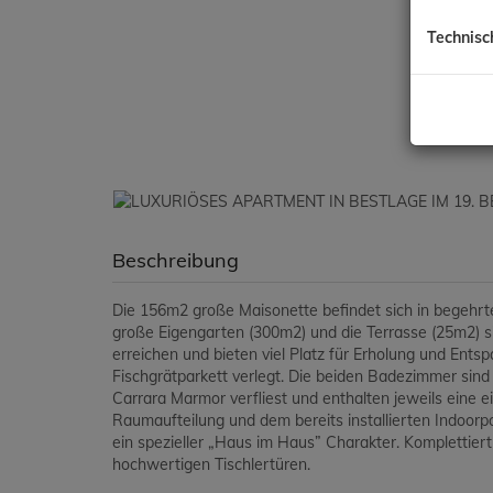
Technisc
Beschreibung
Die 156m2 große Maisonette befindet sich in begehrt
große Eigengarten (300m2) und die Terrasse (25m2) 
erreichen und bieten viel Platz für Erholung und E
Fischgrätparkett verlegt. Die beiden Badezimmer sin
Carrara Marmor verfliest und enthalten jeweils eine 
Raumaufteilung und dem bereits installierten Indoorp
ein spezieller „Haus im Haus” Charakter. Komplettiert
hochwertigen Tischlertüren.