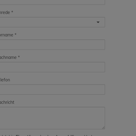
nrede
orname
achname
lefon
chricht