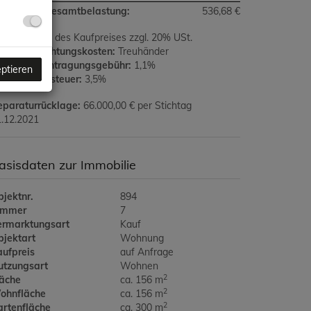
onatliche Gesamtbelastung:
536,68 €
ovision:
3% des Kaufpreises zzgl. 20% USt.
rtragserrichtungskosten:
Treuhänder
rundbucheintragungsgebühr:
1,1%
eptieren
runderwerbsteuer:
3,5%
eparaturrücklage:
66.000,00 € per Stichtag
.12.2021
asisdaten zur Immobilie
jektnr.
894
immer
7
ermarktungsart
Kauf
bjektart
Wohnung
aufpreis
auf Anfrage
utzungsart
Wohnen
2
läche
ca. 156 m
2
ohnfläche
ca. 156 m
2
artenfläche
ca. 300 m