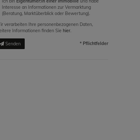
Ich bin
Eigentümer:in einer Immobilie
und habe
Interesse an Informationen zur Vermarktung
(Beratung, Marktüberblick oder Bewertung).
r verarbeiten Ihre personenbezogenen Daten,
itere Informationen finden Sie
hier
.
* Pflichtfelder
Senden