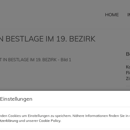
HOME
 BESTLAGE IM 19. BEZIRK
B
K
F
Z
P
 Einstellungen
Ka
den Cookies um Einstellungen zu speichern. Nähere Informationen finden Sie in 
Be
tzerklärung
und unserer
Cookie Policy
.
So