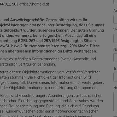
44 011 96
| office@home-x.at
A
- und Auswärtsgeschäfte-Gesetz bitten wir um Ihr
bjekt-Unterlagen erst nach Ihrer Bestätigung, dass Sie unser
V
hte aufgeklärt wurden, zusenden können. Der guten Ordnung
ht anders vermerkt, bei erfolgreichem Abschlussfall eine
verordnung BGBI. 262 und 297/1996 festgelegten Sätzen
% MwSt. bzw. 2 Bruttomonatsmieten zzgl. 20% MwSt. Diese
N
Ihnen überlassenen Informationen an Dritte weitergeben.
ur mit vollständigen Kontaktangaben (Name, Anschrift und
rständlich vertraulich behandeln.
Te
tergeleiteten Objektinformationen vom Verkäufer/Vermieter
ritten stammen. Die Richtigkeit der Informationen wird
digkeit überprüft. Da wir dieses Informationen nur weitergeben,
keit der Objektinformationen keinerlei Haftung übernommen.
Na
ilder sind Visualisierungen. Abänderungen zur tatsächlichen
ersichtlichen Einrichtungsgegenstände und Accessoires werden
enden Baubeschreibung und Planung, die sich auf Grund von
ässe, Kundenwünschen oder sonst notwendigen technischen
ch ausgeschriebene Qualitätsnorm wird jedoch jederzeit