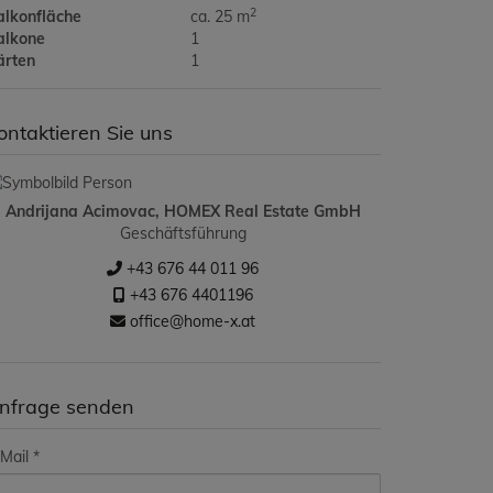
2
alkonfläche
ca. 25 m
alkone
1
ärten
1
ontaktieren Sie uns
Andrijana Acimovac, HOMEX Real Estate GmbH
Geschäftsführung
+43 676 44 011 96
+43 676 4401196
office@home-x.at
nfrage senden
Mail