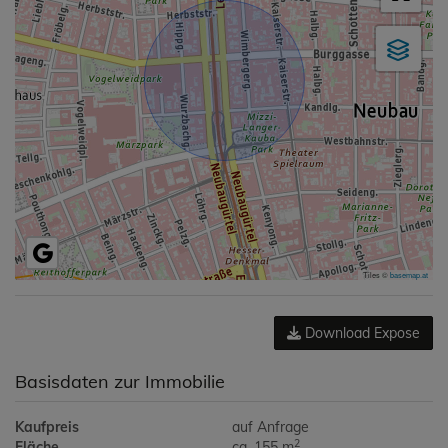
Tiles ©
basemap.at
Download Expose
Basisdaten zur Immobilie
Kaufpreis
auf Anfrage
2
Fläche
ca. 155 m