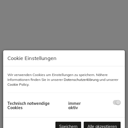
Cookie Einstellungen
Wir verwenden Cookies um Einstellungen zu speichern. Nähere
Informationen finden Sie in unserer
Datenschutzerklärung
und unserer
Beschreibung
Cookie Policy
.
Diese sonnige, generalsanierte Rarität in einem einzigartigen
wunderschönen Altbau bietet 4 Zimmer auf 155m² und eine
Technisch notwendige
immer
Cookies
aktiv
Ausstattung, die auch den höchsten Ansprüchen gerecht wird.
Das Wohnzimmer ist offen gestaltet und bietet eine
außergewöhnliche, offene Designerküche. Das Master
Schlafzimmer bietet ein en-suite Bad mit bodenebener
Speichern
Alle akzeptieren