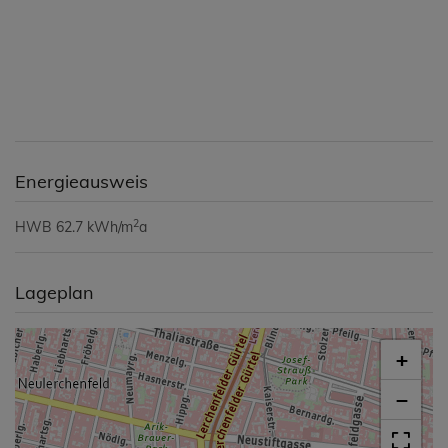
Energieausweis
2
HWB
62.7 kWh/m
a
Lageplan
+
−