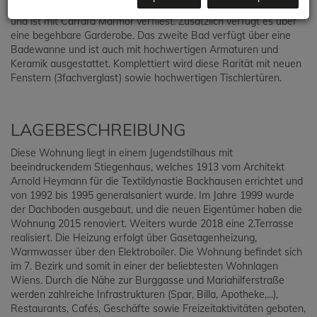
Regendusche aus Echtglas, hochwertigen Designer Armaturen
und ist mit Carrara Marmor verfliest. Zusätzlich verfügt es über
eine begehbare Garderobe. Das zweite Bad verfügt über eine
Badewanne und ist auch mit hochwertigen Armaturen und
Keramik ausgestattet. Komplettiert wird diese Rarität mit neuen
Fenstern (3fachverglast) sowie hochwertigen Tischlertüren.
LAGEBESCHREIBUNG
Diese Wohnung liegt in einem Jugendstilhaus mit
beeindruckendem Stiegenhaus, welches 1913 vom Architekt
Arnold Heymann für die Textildynastie Backhausen errichtet und
von 1992 bis 1995 generalsaniert wurde. Im Jahre 1999 wurde
der Dachboden ausgebaut, und die neuen Eigentümer haben die
Wohnung 2015 renoviert. Weiters wurde 2018 eine 2.Terrasse
realisiert. Die Heizung erfolgt über Gasetagenheizung,
Warmwasser über den Elektroboiler. Die Wohnung befindet sich
im 7. Bezirk und somit in einer der beliebtesten Wohnlagen
Wiens. Durch die Nähe zur Burggasse und Mariahilferstraße
werden zahlreiche Infrastrukturen (Spar, Billa, Apotheke,...),
Restaurants, Cafés, Geschäfte sowie Freizeitaktivitäten geboten,