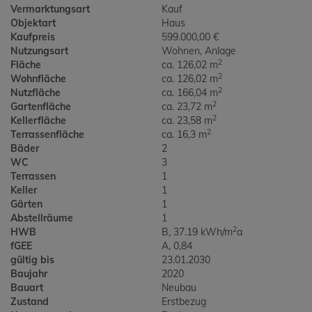
Vermarktungsart
Kauf
Objektart
Haus
Kaufpreis
599.000,00 €
Nutzungsart
Wohnen
Anlage
2
Fläche
ca. 126,02 m
2
Wohnfläche
ca. 126,02 m
2
Nutzfläche
ca. 166,04 m
2
Gartenfläche
ca. 23,72 m
2
Kellerfläche
ca. 23,58 m
2
Terrassenfläche
ca. 16,3 m
Bäder
2
WC
3
Terrassen
1
Keller
1
Gärten
1
Abstellräume
1
2
HWB
B, 37.19 kWh/m
a
fGEE
A, 0,84
gültig bis
23.01.2030
Baujahr
2020
Bauart
Neubau
Zustand
Erstbezug