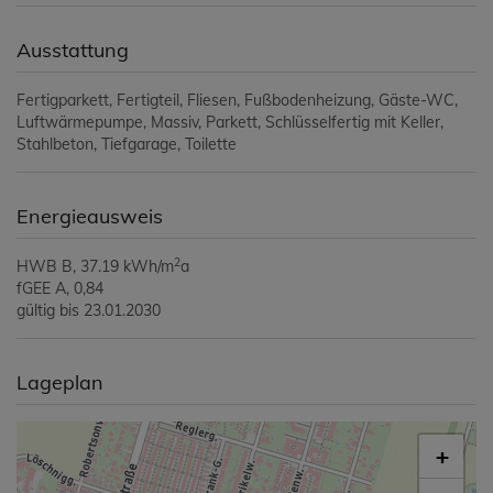
Ausstattung
Fertigparkett
Fertigteil
Fliesen
Fußbodenheizung
Gäste-WC
Luftwärmepumpe
Massiv
Parkett
Schlüsselfertig mit Keller
Stahlbeton
Tiefgarage
Toilette
Energieausweis
2
HWB
B, 37.19 kWh/m
a
fGEE
A, 0,84
gültig bis
23.01.2030
Lageplan
+