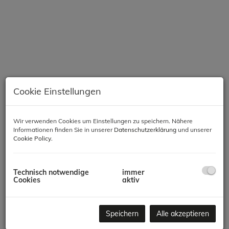
Cookie Einstellungen
Wir verwenden Cookies um Einstellungen zu speichern. Nähere
Informationen finden Sie in unserer
Datenschutzerklärung
und unserer
Beschreibung
Cookie Policy
.
Das sehr schöne Projekt bestehend aus zwei Baukörpern, einer
straßenseitiger Wohnanlage mit 13 Wohnungen sowie dem
Technisch notwendige
immer
zweiten hofseitigen Baukörper mit 13 Reihenhäusern.
Cookies
aktiv
Die Erschließung der straßenseitigen Wohneinheiten erfolgt über
Speichern
Alle akzeptieren
ein Stiegenhaus mit einem Lift. Die Erschließung der