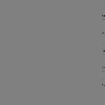
A
V
N
Te
Na