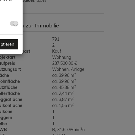
runderwerbsteuer:
3,5%
asisdaten zur Immobilie
jektnr.
791
eptieren
immer
2
ermarktungsart
Kauf
bjektart
Wohnung
aufpreis
237.500,00 €
utzungsart
Wohnen
Anlage
2
läche
ca. 39,96 m
2
ohnfläche
ca. 39,96 m
2
utzfläche
ca. 45,38 m
2
llerfläche
ca. 2,44 m
2
oggiafläche
ca. 3,87 m
2
alkonfläche
ca. 1,55 m
alkone
1
oggien
1
ller
1
2
WB
B, 31.6 kWh/m
a