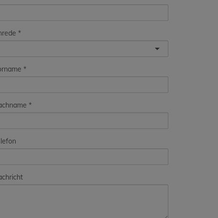
nrede
orname
achname
lefon
chricht