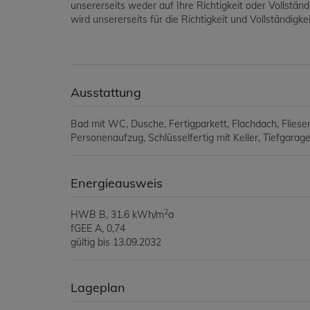
unsererseits weder auf Ihre Richtigkeit oder Vollstän
wird unsererseits für die Richtigkeit und Vollständig
Ausstattung
Bad mit WC
Dusche
Fertigparkett
Flachdach
Fliese
Personenaufzug
Schlüsselfertig mit Keller
Tiefgarag
Energieausweis
2
HWB
B, 31.6 kWh/m
a
fGEE
A, 0,74
gültig bis
13.09.2032
Lageplan