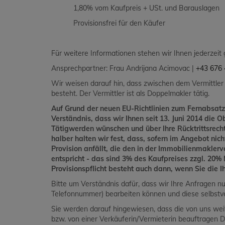
1,80% vom Kaufpreis + USt. und Barauslagen
Provisionsfrei für den Käufer
Für weitere Informationen stehen wir Ihnen jederzeit
Ansprechpartner: Frau Andrijana Acimovac |
+43 676 
Wir weisen darauf hin, dass zwischen dem Vermittler
besteht. Der Vermittler ist als Doppelmakler tätig.
Auf Grund der neuen EU-Richtlinien zum Fernabsatz
Verständnis, dass wir Ihnen seit 13. Juni 2014 die O
Tätigwerden wünschen und über Ihre Rücktrittsrec
halber halten wir fest, dass, sofern im Angebot nic
Provision anfällt, die den in der Immobilienmakler
entspricht - das sind 3% des Kaufpreises zzgl. 20
Provisionspflicht besteht auch dann, wenn Sie die 
Bitte um Verständnis dafür, dass wir Ihre Anfragen n
Telefonnummer) bearbeiten können und diese selbstve
Sie werden darauf hingewiesen, dass die von uns wei
bzw. von einer Verkäuferin/Vermieterin beauftragen D