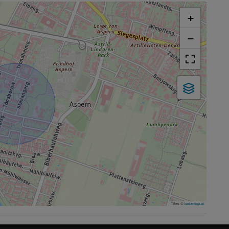
+
−
Tiles ©
basemap.at