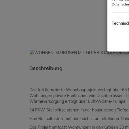
Datenschu
Technisc
Beschreibung
Das frei finanzierte Wohnbauprojekt verfügt über 
Wohnungen private Freiflächen wie Dachterrassen, Te
Wärmeversorgung erfolgt über Luft-Wärme-Pumpe.
34 PKW-Stellplätze stehen in der hauseigenen Tiefga
Eine Bushaltestelle befindet sich in unmittelbarer Näh
Das Projekt umfasst Wohnungen in den Größen 33 m² 