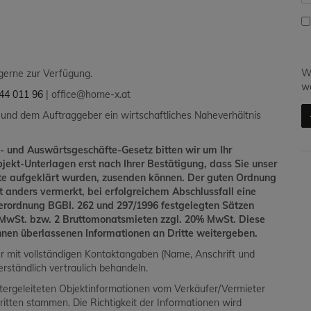
Wi
 gerne zur Verfügung.
we
44 011 96
| office@home-x.at
 und dem Auftraggeber ein wirtschaftliches Naheverhältnis
- und Auswärtsgeschäfte-Gesetz bitten wir um Ihr
bjekt-Unterlagen erst nach Ihrer Bestätigung, dass Sie unser
hte aufgeklärt wurden, zusenden können. Der guten Ordnung
ht anders vermerkt, bei erfolgreichem Abschlussfall eine
verordnung BGBI. 262 und 297/1996 festgelegten Sätzen
% MwSt. bzw. 2 Bruttomonatsmieten zzgl. 20% MwSt. Diese
Ihnen überlassenen Informationen an Dritte weitergeben.
ur mit vollständigen Kontaktangaben (Name, Anschrift und
rständlich vertraulich behandeln.
tergeleiteten Objektinformationen vom Verkäufer/Vermieter
ritten stammen. Die Richtigkeit der Informationen wird