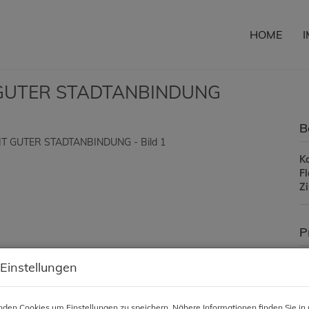
HOME
GUTER STADTANBINDUNG
B
K
F
Z
P
Ka
 Einstellungen
G
den Cookies um Einstellungen zu speichern. Nähere Informationen finden Sie in 