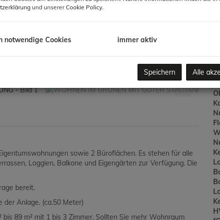
G
tzerklärung
und unserer
Cookie Policy
.
h notwendige Cookies
immer aktiv
B
Ob
Speichern
Alle akz
Z
V
O
K
N
F
W
N
Ke
65 Eigentumswohnungen
sowie
2 Büroflächen. Es stehen für alle
L
rrassen, Loggien, Balkone und Eigengärten zur Verfügung. Die
B
B
rage
bereit.
L
Ke
e der Anlage. (ca.50 Meter)
H
bis 89 m² mit 1 bis 3 Zimmer.
Sollten Sie mehr Wohnraum