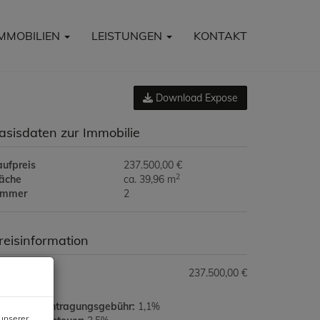
IMMOBILIEN
LEISTUNGEN
KONTAKT
Download Expose
asisdaten zur Immobilie
aufpreis
237.500,00 €
2
läche
ca. 39,96 m
immer
2
reisinformation
ufpreis:
237.500,00 €
rundbucheintragungsgebühr:
1,1%
unserer