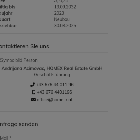
GEE
A, 0,74
ltig bis
13.09.2032
aujahr
2023
auart
Neubau
eziehbar
30.08.2025
ontaktieren Sie uns
Andrijana Acimovac, HOMEX Real Estate GmbH
Geschäftsführung
+43 676 44 011 96
+43 676 4401196
office@home-x.at
nfrage senden
Mail