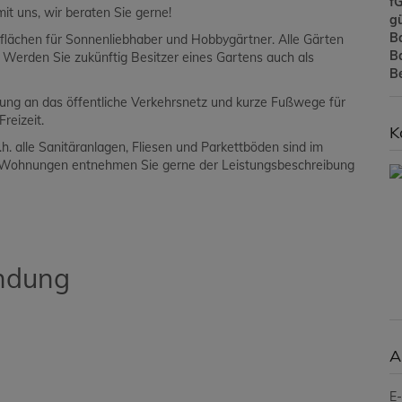
f
it uns, wir beraten Sie gerne!
gü
B
nflächen für Sonnenliebhaber und Hobbygärtner. Alle Gärten
B
Werden Sie zukünftig Besitzer eines Gartens auch als
B
ung an das öffentliche Verkehrsnetz und kurze Fußwege für
nd Freizeit.
K
. alle Sanitäranlagen, Fliesen und Parkettböden sind im
der Wohnungen entnehmen Sie gerne der Leistungsbeschreibung
indung
A
E-