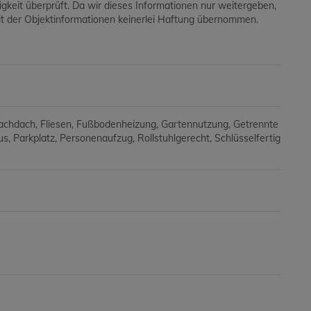
digkeit überprüft. Da wir dieses Informationen nur weitergeben,
keit der Objektinformationen keinerlei Haftung übernommen.
lachdach
Fliesen
Fußbodenheizung
Gartennutzung
Getrennte
us
Parkplatz
Personenaufzug
Rollstuhlgerecht
Schlüsselfertig