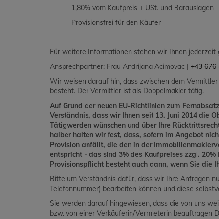
1,80% vom Kaufpreis + USt. und Barauslagen
Provisionsfrei für den Käufer
Für weitere Informationen stehen wir Ihnen jederzeit
Ansprechpartner: Frau Andrijana Acimovac |
+43 676 
Wir weisen darauf hin, dass zwischen dem Vermittler
besteht. Der Vermittler ist als Doppelmakler tätig.
Auf Grund der neuen EU-Richtlinien zum Fernabsatz
Verständnis, dass wir Ihnen seit 13. Juni 2014 die O
Tätigwerden wünschen und über Ihre Rücktrittsrec
halber halten wir fest, dass, sofern im Angebot nic
Provision anfällt, die den in der Immobilienmakler
entspricht - das sind 3% des Kaufpreises zzgl. 20
Provisionspflicht besteht auch dann, wenn Sie die 
Bitte um Verständnis dafür, dass wir Ihre Anfragen n
Telefonnummer) bearbeiten können und diese selbstve
Sie werden darauf hingewiesen, dass die von uns wei
bzw. von einer Verkäuferin/Vermieterin beauftragen D