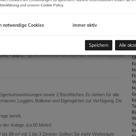
G
tzerklärung
und unserer
Cookie Policy
.
B
h notwendige Cookies
immer aktiv
Ob
Speichern
Alle akz
Z
V
O
K
N
F
W
N
G
65 Eigentumswohnungen
sowie
2 Büroflächen. Es stehen für alle
Ke
rrassen, Loggien, Balkone und Eigengärten zur Verfügung. Die
T
B
rage
bereit.
W
T
e der Anlage. (ca.50 Meter)
Ke
bis 89 m² mit 1 bis 3 Zimmer.
Sollten Sie mehr Wohnraum