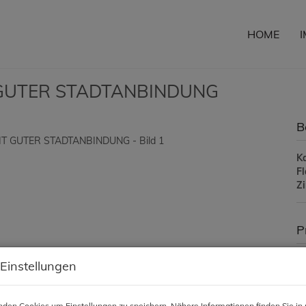
HOME
GUTER STADTANBINDUNG
B
K
F
Z
P
Ka
 Einstellungen
G
den Cookies um Einstellungen zu speichern. Nähere Informationen finden Sie in 