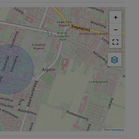
+
−
Tiles ©
basemap.at