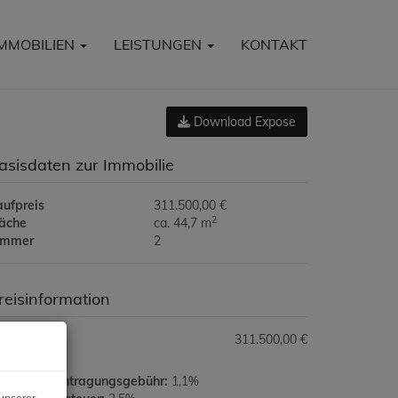
IMMOBILIEN
LEISTUNGEN
KONTAKT
Download Expose
asisdaten zur Immobilie
aufpreis
311.500,00 €
2
läche
ca. 44,7 m
immer
2
reisinformation
ufpreis:
311.500,00 €
rundbucheintragungsgebühr:
1,1%
unserer