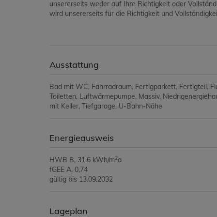
unsererseits weder auf Ihre Richtigkeit oder Vollstän
wird unsererseits für die Richtigkeit und Vollständig
Ausstattung
Bad mit WC
Fahrradraum
Fertigparkett
Fertigteil
F
Toiletten
Luftwärmepumpe
Massiv
Niedrigenergieha
mit Keller
Tiefgarage
U-Bahn-Nähe
Energieausweis
2
HWB
B, 31.6 kWh/m
a
fGEE
A, 0,74
gültig bis
13.09.2032
Lageplan