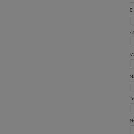
E-
A
V
N
Te
Na