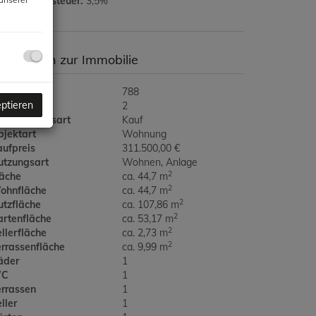
runderwerbsteuer:
3,5%
asisdaten zur Immobilie
jektnr.
788
eptieren
immer
2
ermarktungsart
Kauf
bjektart
Wohnung
aufpreis
311.500,00 €
utzungsart
Wohnen
Anlage
2
läche
ca. 44,7 m
2
ohnfläche
ca. 44,7 m
2
utzfläche
ca. 107,86 m
2
artenfläche
ca. 53,17 m
2
llerfläche
ca. 2,73 m
2
errassenfläche
ca. 9,99 m
äder
1
C
1
errassen
1
ller
1