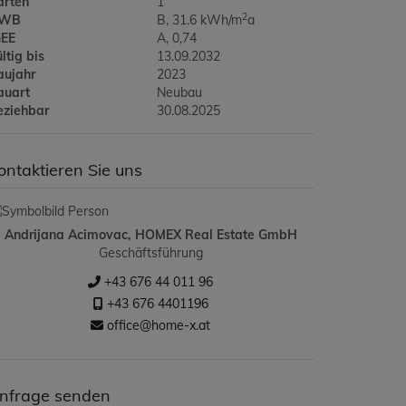
ärten
1
2
WB
B, 31.6 kWh/m
a
GEE
A, 0,74
ltig bis
13.09.2032
aujahr
2023
auart
Neubau
eziehbar
30.08.2025
ontaktieren Sie uns
Andrijana Acimovac, HOMEX Real Estate GmbH
Geschäftsführung
+43 676 44 011 96
+43 676 4401196
office@home-x.at
nfrage senden