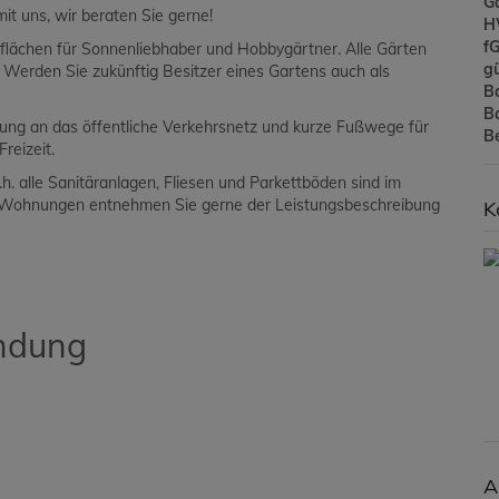
G
it uns, wir beraten Sie gerne!
H
f
nflächen für Sonnenliebhaber und Hobbygärtner. Alle Gärten
gü
Werden Sie zukünftig Besitzer eines Gartens auch als
B
B
ung an das öffentliche Verkehrsnetz und kurze Fußwege für
B
nd Freizeit.
. alle Sanitäranlagen, Fliesen und Parkettböden sind im
der Wohnungen entnehmen Sie gerne der Leistungsbeschreibung
K
indung
A