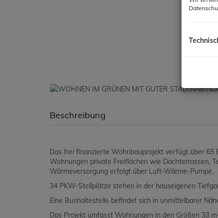
Datenschu
Technisc
Beschreibung
Das frei finanzierte Wohnbauprojekt verfügt über 
Wohnungen private Freiflächen wie Dachterrassen, Te
Wärmeversorgung erfolgt über Luft-Wärme-Pumpe.
34 PKW-Stellplätze stehen in der hauseigenen Tiefga
Eine Bushaltestelle befindet sich in unmittelbarer Näh
Das Projekt umfasst Wohnungen in den Größen 33 m² 