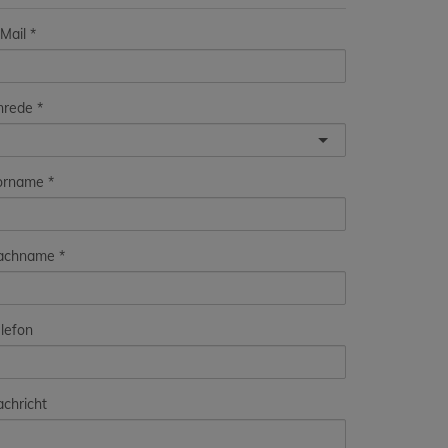
Mail
nrede
orname
achname
lefon
chricht