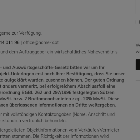
 gerne zur Verfügung.
44 011 96
| office@home-x.at
Wi
we
 und dem Auftraggeber ein wirtschaftliches Naheverhältnis
- und Auswärtsgeschäfte-Gesetz bitten wir um Ihr
bjekt-Unterlagen erst nach Ihrer Bestätigung, dass Sie unser
hte aufgeklärt wurden, zusenden können. Der guten Ordnung
ht anders vermerkt, bei erfolgreichem Abschlussfall eine
verordnung BGBI. 262 und 297/1996 festgelegten Sätzen
% MwSt. bzw. 2 Bruttomonatsmieten zzgl. 20% MwSt. Diese
Ihnen überlassenen Informationen an Dritte weitergeben.
ur mit vollständigen Kontaktangaben (Name, Anschrift und
rständlich vertraulich behandeln.
tergeleiteten Objektinformationen vom Verkäufer/Vermieter
ritten stammen. Die Richtigkeit der Informationen wird