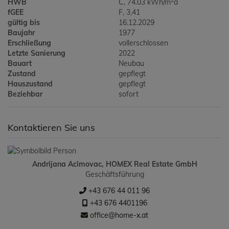
2
HWB
C, 74.03 kWh/m
a
fGEE
F, 3,41
gültig bis
16.12.2029
Baujahr
1977
Erschließung
vollerschlossen
Letzte Sanierung
2022
Bauart
Neubau
Zustand
gepflegt
Hauszustand
gepflegt
Beziehbar
sofort
Kontaktieren Sie uns
Andrijana Acimovac, HOMEX Real Estate GmbH
Geschäftsführung
+43 676 44 011 96
+43 676 4401196
office@home-x.at