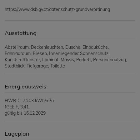
https://www.dsb.gv.at/datenschutz-grundverordnung
Ausstattung
Abstellraum
Deckenleuchten
Dusche
Einbauküche
Fahrradraum
Fliesen
Innenliegender Sonnenschutz
Kunststofffenster
Laminat
Massiv
Parkett
Personenaufzug
Stadtblick
Tiefgarage
Toilette
Energieausweis
2
HWB
C, 74.03 kWh/m
a
fGEE
F, 3,41
gültig bis
16.12.2029
Lageplan