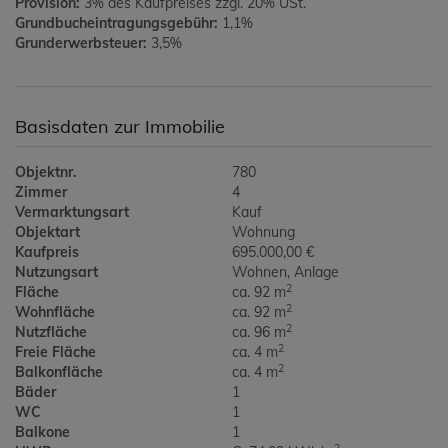
Provision:
3% des Kaufpreises zzgl. 20% USt.
Grundbucheintragungsgebühr:
1,1%
Grunderwerbsteuer:
3,5%
Basisdaten zur Immobilie
Objektnr.
780
Zimmer
4
Vermarktungsart
Kauf
Objektart
Wohnung
Kaufpreis
695.000,00 €
Nutzungsart
Wohnen
Anlage
2
Fläche
ca. 92 m
2
Wohnfläche
ca. 92 m
2
Nutzfläche
ca. 96 m
2
Freie Fläche
ca. 4 m
2
Balkonfläche
ca. 4 m
Bäder
1
WC
1
Balkone
1