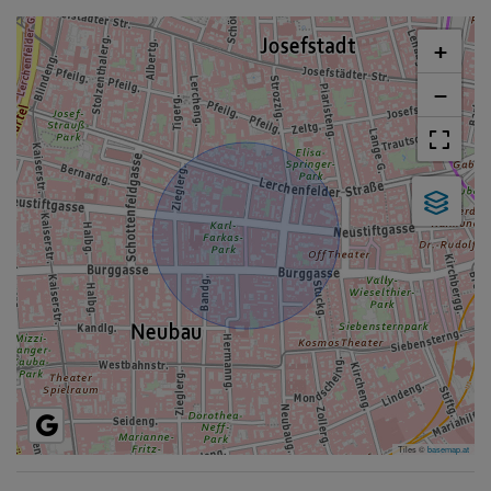
+
−
Tiles ©
basemap.at