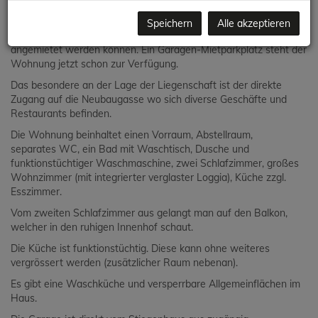
frisch ausgemalt, der Boden ist teilweise neu verlegt sowie
lackiert.
Speichern
Alle akzeptieren
Außerdem hat das Haus eine Tiefgarage wo Stellplätze
angemietet werden können. Ein Garagen-Mietparkplatz steht der
Wohnung jetzt schon zur Verfügung.
Das besondere an der Lage der Liegenschaft ist der direkte
Zugang auf die Neubaugasse wo sich diverse Geschäfte und
Restaurants befinden.
Die Wohnung beinhaltet einen Vorraum, Abstellraum,
separates WC, ein Bad mit Waschtisch, Dusche und
funktionstüchtiger Waschmaschine, zwei Schlafzimmer, großes
Wohnzimmer (mit integrierter verglaster Loggia), Küche zzgl.
Esszimmer.
Vom zweiten Schlafzimmer aus gelangt man auf den Balkon,
welcher in den ruhigen Innenhof schaut.
Die Küche ist funktionstüchtig. Diese kann ohne weiteres
vergrössert werden (zusätzlicher Raum nebenan).
Es gibt eine Waschküche und versperrbare Allgemeinflächen im
Haus.