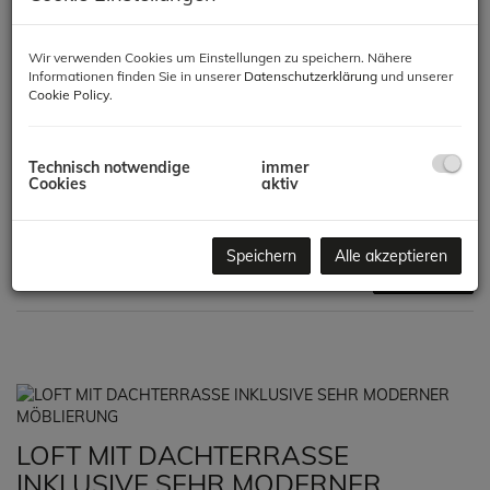
-
Zimmer
Wir verwenden Cookies um Einstellungen zu speichern. Nähere
Informationen finden Sie in unserer
Datenschutzerklärung
und unserer
-
Cookie Policy
.
Wohnfläche (von/bis)
Technisch notwendige
immer
-
Cookies
aktiv
Weitere Suchoptionen
Speichern
Alle akzeptieren
Filter zurücksetzen
Suchen
LOFT MIT DACHTERRASSE
INKLUSIVE SEHR MODERNER