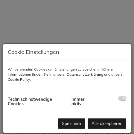
Cookie Einstellungen
Wir verwenden Cookies um Einstellungen zu speichern. Nähere
Informationen finden Sie in unserer
Datenschutzerklärung
und unserer
Beschreibung
Cookie Policy
.
Modernes Wohnen in Meidling – Komfort, Qualität &
Nachhaltigkeit
Technisch notwendige
immer
Cookies
aktiv
In einer der gefragtesten Lagen des 12. Bezirks entsteht ein
hochwertiges Neubauprojekt mit 66 Wohnungen, das modernes
Speichern
Alle akzeptieren
Wohnen, zeitgemäße Architektur und nachhaltige Bauweise