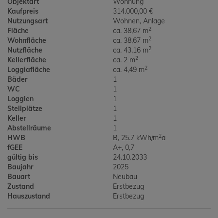
Objektart
Wohnung
Kaufpreis
314.000,00 €
Nutzungsart
Wohnen
Anlage
2
Fläche
ca. 38,67 m
2
Wohnfläche
ca. 38,67 m
2
Nutzfläche
ca. 43,16 m
2
Kellerfläche
ca. 2 m
2
Loggiafläche
ca. 4,49 m
Bäder
1
WC
1
Loggien
1
Stellplätze
1
Keller
1
Abstellräume
1
2
HWB
B, 25.7 kWh/m
a
fGEE
A+, 0,7
gültig bis
24.10.2033
Baujahr
2025
Bauart
Neubau
Zustand
Erstbezug
Hauszustand
Erstbezug