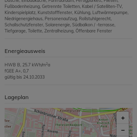
Dusche
Einbauküche
Fahrradraum
Fertigparkett
Fliesen
Fußbodenheizung
Getrennte Toiletten
Kabel / Satelliten-TV
Kinderspielplatz
Kunststofffenster
Kühlung
Luftwärmepumpe
Niedrigenergiehaus
Personenaufzug
Rollstuhlgerecht
Schallschutzfenster
Solarenergie
Südbalkon / -terrasse
Tiefgarage
Toilette
Zentralheizung
Öffenbare Fenster
Energieausweis
2
HWB
B, 25.7 kWh/m
a
fGEE
A+, 0,7
gültig bis
24.10.2033
Lageplan
+
−