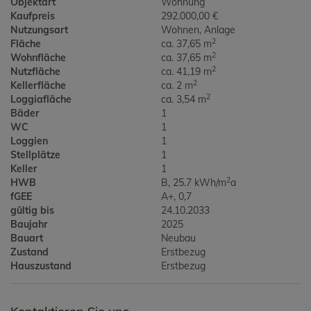
Objektart
Wohnung
Kaufpreis
292.000,00 €
Nutzungsart
Wohnen
Anlage
2
Fläche
ca. 37,65 m
2
Wohnfläche
ca. 37,65 m
2
Nutzfläche
ca. 41,19 m
2
Kellerfläche
ca. 2 m
2
Loggiafläche
ca. 3,54 m
Bäder
1
WC
1
Loggien
1
Stellplätze
1
Keller
1
2
HWB
B, 25.7 kWh/m
a
fGEE
A+, 0,7
gültig bis
24.10.2033
Baujahr
2025
Bauart
Neubau
Zustand
Erstbezug
Hauszustand
Erstbezug