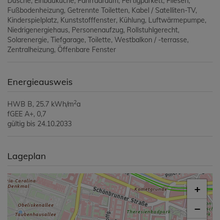
Dusche
Einbauküche
Fahrradraum
Fertigparkett
Fliesen
Fußbodenheizung
Getrennte Toiletten
Kabel / Satelliten-TV
Kinderspielplatz
Kunststofffenster
Kühlung
Luftwärmepumpe
Niedrigenergiehaus
Personenaufzug
Rollstuhlgerecht
Solarenergie
Tiefgarage
Toilette
Westbalkon / -terrasse
Zentralheizung
Öffenbare Fenster
Energieausweis
2
HWB
B, 25.7 kWh/m
a
fGEE
A+, 0,7
gültig bis
24.10.2033
Lageplan
+
−