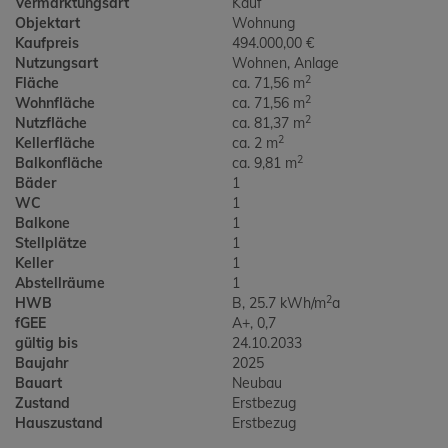
Vermarktungsart
Kauf
Objektart
Wohnung
Kaufpreis
494.000,00 €
Nutzungsart
Wohnen
Anlage
2
Fläche
ca. 71,56 m
2
Wohnfläche
ca. 71,56 m
2
Nutzfläche
ca. 81,37 m
2
Kellerfläche
ca. 2 m
2
Balkonfläche
ca. 9,81 m
Bäder
1
WC
1
Balkone
1
Stellplätze
1
Keller
1
Abstellräume
1
2
HWB
B, 25.7 kWh/m
a
fGEE
A+, 0,7
gültig bis
24.10.2033
Baujahr
2025
Bauart
Neubau
Zustand
Erstbezug
Hauszustand
Erstbezug