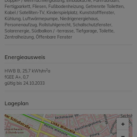
Doppel- / Mehrfachverglasung
Einbauküche
Fahrradraum
Fertigparkett
Fliesen
Fußbodenheizung
Getrennte Toiletten
Kabel / Satelliten-TV
Kinderspielplatz
Kunststofffenster
Kühlung
Luftwärmepumpe
Niedrigenergiehaus
Personenaufzug
Rollstuhlgerecht
Schallschutzfenster
Solarenergie
Südbalkon / -terrasse
Tiefgarage
Toilette
Zentralheizung
Öffenbare Fenster
Energieausweis
2
HWB
B, 25.7 kWh/m
a
fGEE
A+, 0,7
gültig bis
24.10.2033
Lageplan
+
−