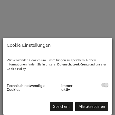
Cookie Einstellungen
Wir verwenden Cookies um Einstellungen zu speichern. Nähere
Informationen finden Sie in unserer
Datenschutzerklärung
und unserer
Beschreibung
Cookie Policy
.
Modernes Wohnen in Meidling – Komfort, Qualität &
Nachhaltigkeit
Technisch notwendige
immer
Cookies
aktiv
In einer der gefragtesten Lagen des 12. Bezirks entsteht ein
hochwertiges Neubauprojekt mit 66 Wohnungen, das modernes
Speichern
Alle akzeptieren
Wohnen, zeitgemäße Architektur und nachhaltige Bauweise