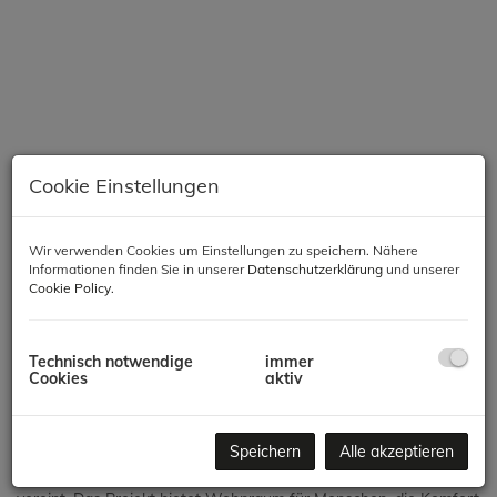
Cookie Einstellungen
Wir verwenden Cookies um Einstellungen zu speichern. Nähere
Informationen finden Sie in unserer
Datenschutzerklärung
und unserer
Cookie Policy
.
Beschreibung
Modernes Wohnen in Meidling – Komfort, Qualität &
Technisch notwendige
immer
Nachhaltigkeit
Cookies
aktiv
In einer der gefragtesten Lagen des 12. Bezirks entsteht ein
Speichern
Alle akzeptieren
hochwertiges Neubauprojekt mit 66 Wohnungen, das modernes
Wohnen, zeitgemäße Architektur und nachhaltige Bauweise