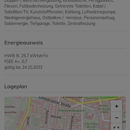
Doppel- / Mehrfachverglasung
Einbauküche
Fertigparkett
Fliesen
Fußbodenheizung
Getrennte Toiletten
Kabel /
Satelliten-TV
Kunststofffenster
Kühlung
Luftwärmepumpe
Niedrigenergiehaus
Ostbalkon / -terrasse
Personenaufzug
Solarenergie
Tiefgarage
Toilette
Zentralheizung
Energieausweis
2
HWB
B, 25.7 kWh/m
a
fGEE
A+, 0,7
gültig bis
24.10.2033
Lageplan
+
−