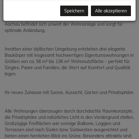
Neubauprojekt Bel Air in Aachau vereint genau diese Vorzüge:
Speichern
Alle akzeptieren
Nur rund 15 Minuten entfernt erreichen Sie bequem mit der
Schnellbahn den Wiener Hauptbahnhof. Auch der Bahnhof in
Aachau befindet sich unweit der Wohnanlage und sorgt für
optimale Anbindung.
Inmitten einer idyllischen Umgebung entstehen drei elegante
Baukörper mit insgesamt hochwertigen Eigentumswohnungen in
Größen von ca. 56 m² bis 136 m² Wohnnutzfläche – perfekt für
Singles, Paare und Familien, die Wert auf Komfort und Qualität
legen.
Ihr neues Zuhause mit Sonne, Aussicht, Garten und Privatsphäre
Alle Wohnungen überzeugen durch durchdachte Raumkonzepte,
die Privatsphäre und natürliches Licht in den Vordergrund stellen.
Großzügige Freiflächen wie sonnige Balkone, Loggien und
Terrassen sind nach Süden bzw. Südwesten ausgerichtet und
bieten einen herrlichen Blick ins Grüne. Besonders attraktiv sind