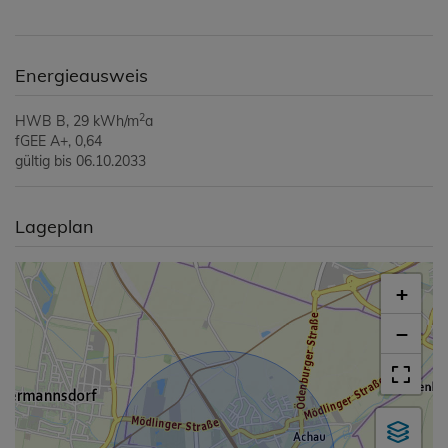
Energieausweis
2
HWB
B, 29 kWh/m
a
fGEE
A+, 0,64
gültig bis
06.10.2033
Lageplan
+
−