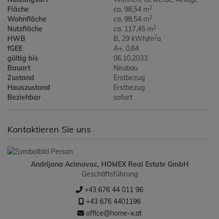
2
Fläche
ca. 98,54 m
2
Wohnfläche
ca. 98,54 m
2
Nutzfläche
ca. 117,45 m
2
HWB
B, 29 kWh/m
a
fGEE
A+, 0,64
gültig bis
06.10.2033
Bauart
Neubau
Zustand
Erstbezug
Hauszustand
Erstbezug
Beziehbar
sofort
Kontaktieren Sie uns
Andrijana Acimovac, HOMEX Real Estate GmbH
Geschäftsführung
+43 676 44 011 96
+43 676 4401196
office@home-x.at