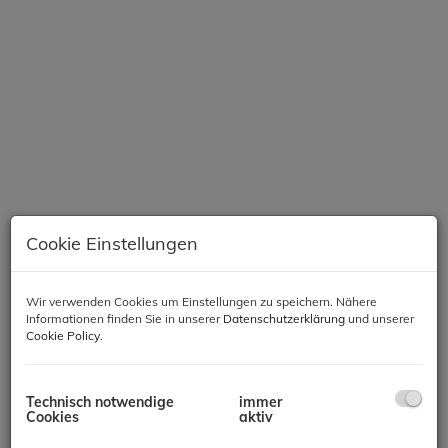
Cookie Einstellungen
Wir verwenden Cookies um Einstellungen zu speichern. Nähere
Beschreibung
Informationen finden Sie in unserer
Datenschutzerklärung
und unserer
Cookie Policy
.
"Stadtnah wohnen, im Grünen leben"
Technisch notwendige
immer
Cookies
aktiv
Sie möchten in absoluter Grünruhelage wohnen und dennoch die
Nähe zur pulsierenden Hauptstadt Wien genießen? Das