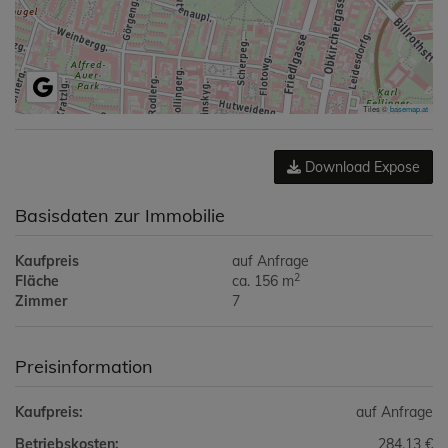
Tiles ©
basemap.at
Download Expose
Basisdaten zur Immobilie
Kaufpreis
auf Anfrage
2
Fläche
ca. 156 m
Zimmer
7
Preisinformation
Kaufpreis:
auf Anfrage
Betriebskosten:
284,13 €