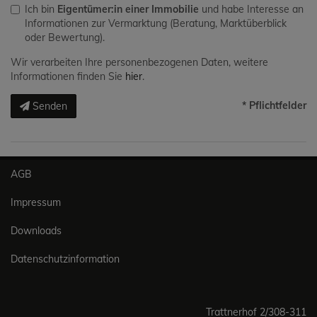
Ich bin
Eigentümer:in einer Immobilie
und habe Interesse an
Informationen zur Vermarktung (Beratung, Marktüberblick
oder Bewertung).
Wir verarbeiten Ihre personenbezogenen Daten, weitere
Informationen finden Sie
hier
.
* Pflichtfelder
Senden
AGB
Impressum
Downloads
Datenschutzinformation
Trattnerhof 2/308-311