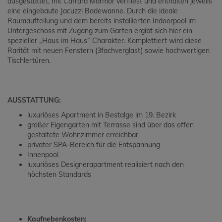
ausgestattet, mit Carrara Marmor verfliest und enthalten jeweils
eine eingebaute Jacuzzi Badewanne. Durch die ideale
Raumaufteilung und dem bereits installierten Indoorpool im
Untergeschoss mit Zugang zum Garten ergibt sich hier ein
spezieller „Haus im Haus” Charakter. Komplettiert wird diese
Rarität mit neuen Fenstern (3fachverglast) sowie hochwertigen
Tischlertüren.
AUSSTATTUNG:
luxuriöses Apartment in Bestalge im 19. Bezirk
großer Eigengarten mit Terrasse sind über das offen
gestaltete Wohnzimmer erreichbar
privater SPA-Bereich für die Entspannung
Innenpool
luxuriöses Designerapartment realisiert nach den
höchsten Standards
Kaufnebenkosten: